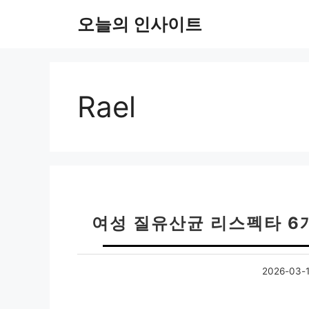
컨
오늘의 인사이트
텐
츠
로
건
너
Rael
뛰
기
여성 질유산균 리스펙타 6
2026-03-