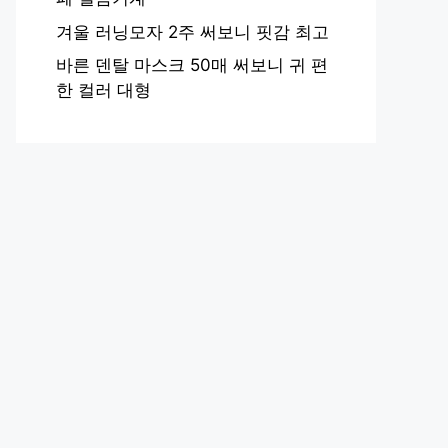
겨울 러닝모자 2주 써보니 핏감 최고
바른 덴탈 마스크 50매 써보니 귀 편
한 컬러 대형