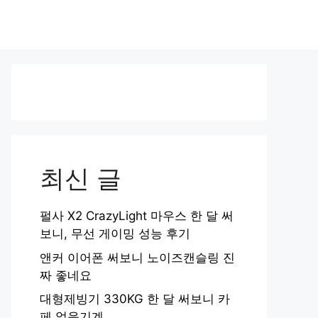
최신 글
펄사 X2 CrazyLight 마우스 한 달 써
보니, 무선 게이밍 성능 후기
앤커 이어폰 써보니 노이즈캔슬링 진
짜 좋네요
대형제빙기 330KG 한 달 써보니 카
페 얼음기계