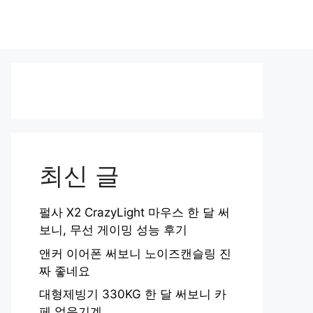
최신 글
펄사 X2 CrazyLight 마우스 한 달 써
보니, 무선 게이밍 성능 후기
앤커 이어폰 써보니 노이즈캔슬링 진
짜 좋네요
대형제빙기 330KG 한 달 써보니 카
페 얼음기계