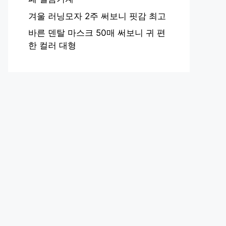
겨울 러닝모자 2주 써보니 핏감 최고
바른 덴탈 마스크 50매 써보니 귀 편
한 컬러 대형