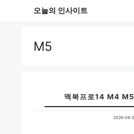
컨
오늘의 인사이트
텐
츠
로
건
너
M5
뛰
기
맥북프로14 M4 M
2026-06-