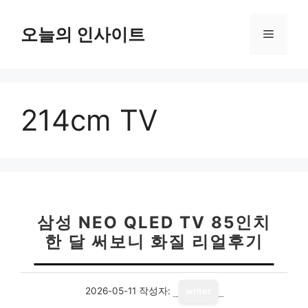
컨
텐
오늘의 인사이트
메
츠
로
뉴
건
너
214cm TV
뛰
기
삼성 NEO QLED TV 85인치
한 달 써보니 화질 리얼후기
2026-05-11
작성자:
writer