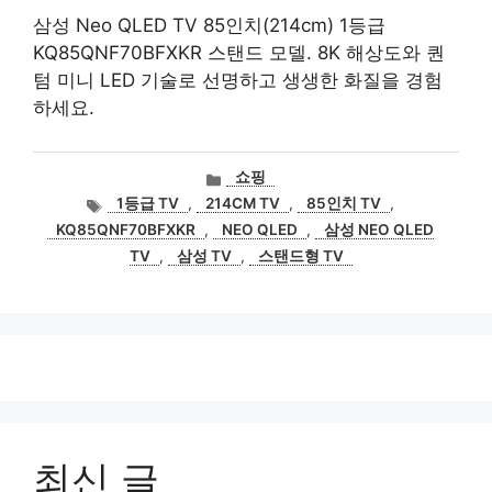
삼성 Neo QLED TV 85인치(214cm) 1등급
KQ85QNF70BFXKR 스탠드 모델. 8K 해상도와 퀀
텀 미니 LED 기술로 선명하고 생생한 화질을 경험
하세요.
카
쇼핑
테
태
1등급 TV
,
214CM TV
,
85인치 TV
,
고
그
KQ85QNF70BFXKR
,
NEO QLED
,
삼성 NEO QLED
리
TV
,
삼성 TV
,
스탠드형 TV
최신 글