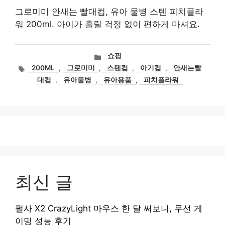
그로미미 안새는 빨대컵, 유아 물병 스텐 피치플라
워 200ml. 아이가 흘릴 걱정 없이 편하게 마셔요.
카
쇼핑
테
태
200ML
,
그로미미
,
스텐컵
,
아기컵
,
안새는빨
고
그
대컵
,
유아물병
,
유아용품
,
피치플라워
리
최신 글
펄사 X2 CrazyLight 마우스 한 달 써보니, 무선 게
이밍 성능 후기