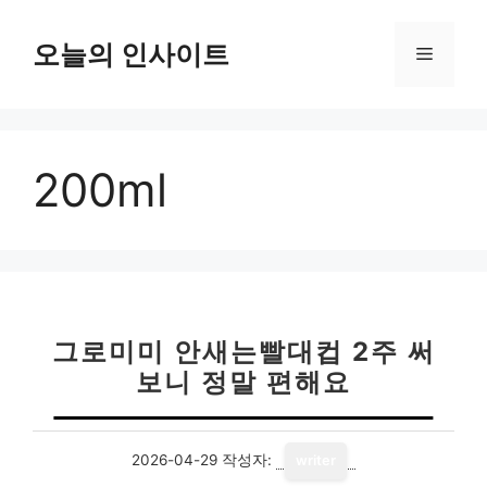
컨
텐
오늘의 인사이트
메
츠
로
뉴
건
너
200ml
뛰
기
그로미미 안새는빨대컵 2주 써
보니 정말 편해요
2026-04-29
작성자:
writer