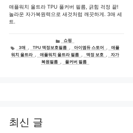
애플워치 울트라 TPU 풀커버 필름, 긁힘 걱정 끝!
놀라운 자가복원력으로 새것처럼 깨끗하게. 3매 세
트.
카
쇼핑
테
태
3매
,
TPU 액정보호필름
,
아이엠듀 스토어
,
애플
고
그
워치 울트라
,
애플워치 울트라 필름
,
액정 보호
,
자가
리
복원필름
,
풀커버 필름
최신 글