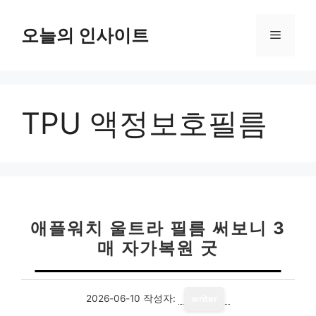
컨
텐
오늘의 인사이트
메
츠
로
뉴
건
너
TPU 액정보호필름
뛰
기
애플워치 울트라 필름 써보니 3
매 자가복원 굿
2026-06-10
작성자:
writer