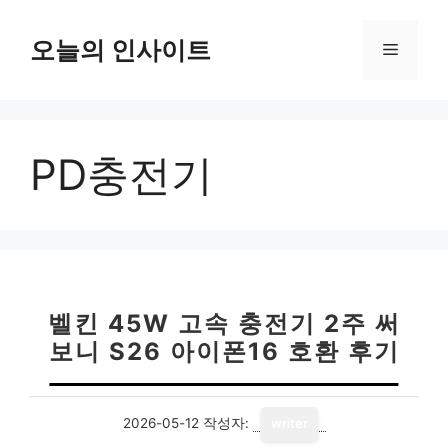
컨
텐
오늘의 인사이트
메
츠
로
뉴
건
너
PD충전기
뛰
기
벨킨 45W 고속 충전기 2주 써
보니 S26 아이폰16 호환 후기
2026-05-12
작성자:
writer