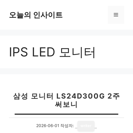
컨
텐
오늘의 인사이트
메
츠
로
뉴
건
너
IPS LED 모니터
뛰
기
삼성 모니터 LS24D300G 2주
써보니
2026-06-01
작성자:
writer