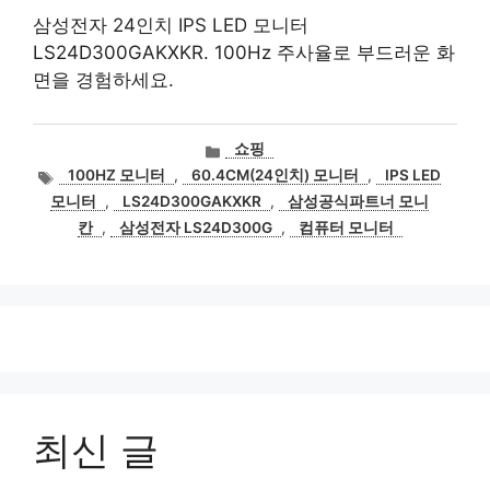
삼성전자 24인치 IPS LED 모니터
LS24D300GAKXKR. 100Hz 주사율로 부드러운 화
면을 경험하세요.
카
쇼핑
테
태
100HZ 모니터
,
60.4CM(24인치) 모니터
,
IPS LED
고
그
모니터
,
LS24D300GAKXKR
,
삼성공식파트너 모니
리
칸
,
삼성전자 LS24D300G
,
컴퓨터 모니터
최신 글