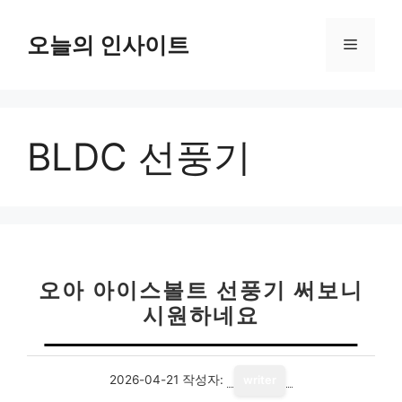
컨
텐
오늘의 인사이트
메
츠
로
뉴
건
너
BLDC 선풍기
뛰
기
오아 아이스볼트 선풍기 써보니
시원하네요
2026-04-21
작성자:
writer