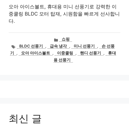
오아 아이스볼트, 휴대용 미니 선풍기로 강력한 이
중쿨링 BLDC 모터 탑재, 시원함을 빠르게 선사합니
다.
카
쇼핑
테
태
BLDC 선풍기
,
급속 냉각
,
미니 선풍기
,
손 선풍
고
그
기
,
오아 아이스볼트
,
이중쿨링
,
핸디 선풍기
,
휴대
리
용 선풍기
최신 글