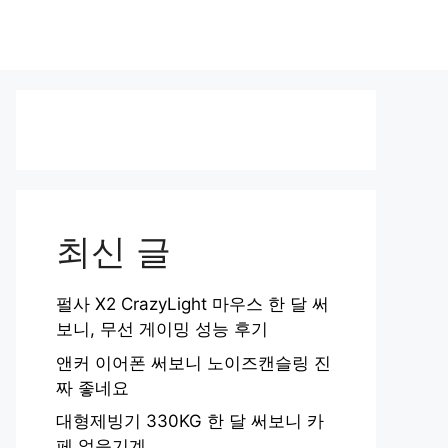
최신 글
펄사 X2 CrazyLight 마우스 한 달 써
보니, 무선 게이밍 성능 후기
앤커 이어폰 써보니 노이즈캔슬링 진
짜 좋네요
대형제빙기 330KG 한 달 써보니 카
페 얼음기계