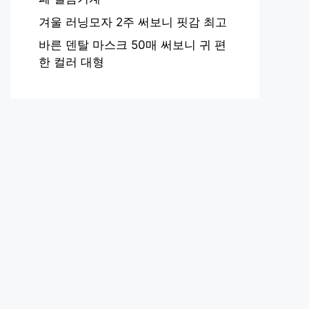
겨울 러닝모자 2주 써보니 핏감 최고
바른 덴탈 마스크 50매 써보니 귀 편
한 컬러 대형