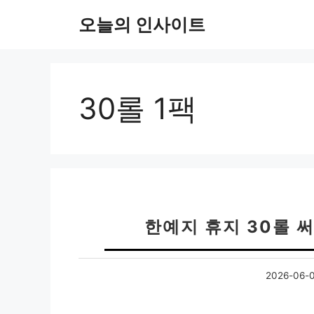
컨
오늘의 인사이트
텐
츠
로
건
너
30롤 1팩
뛰
기
한예지 휴지 30롤 
2026-06-