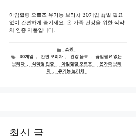
아임힐링 오르조 유기농 보리차 30개입 끓일 필요
없이 간편하게 즐기세요. 온 가족 건강을 위한 식약
처 인증 제품입니다.
카
쇼핑
테
태
30개입
,
간편 보리차
,
건강 음료
,
끓일필요 없는
고
그
보리차
,
식약청 인증
,
아임힐링 오르조
,
온가족 보리
리
차
,
유기농 보리차
최신 글