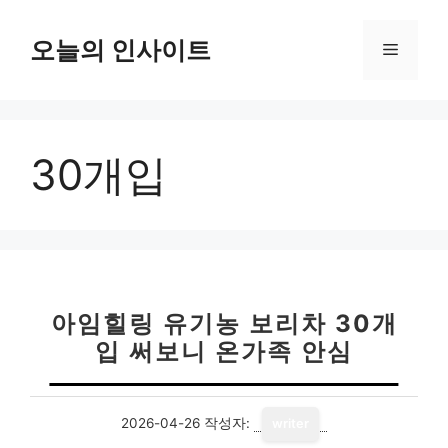
컨
텐
오늘의 인사이트
메
츠
로
뉴
건
너
30개입
뛰
기
아임힐링 유기농 보리차 30개
입 써보니 온가족 안심
2026-04-26
작성자:
writer