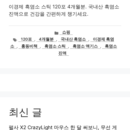
이경제 흑염소 스틱 120포 4개월분. 국내산 흑염소
진액으로 건강을 간편하게 챙기세요.
카
쇼핑
테
태
120포
,
4개월분
,
국내산 흑염소
,
이경제 흑염
고
그
소
,
홍동비책
,
흑염소 스틱
,
흑염소 액기스
,
흑염소
리
진액
최신 글
펄사 X2 CrazyLight 마우스 한 달 써보니, 무선 게