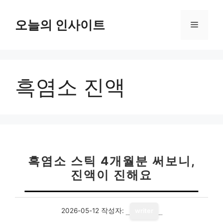
컨
텐
오늘의 인사이트
메
츠
로
뉴
건
너
흑염소 진액
뛰
기
흑염소 스틱 4개월분 써보니,
진액이 진해요
2026-05-12
작성자:
writer