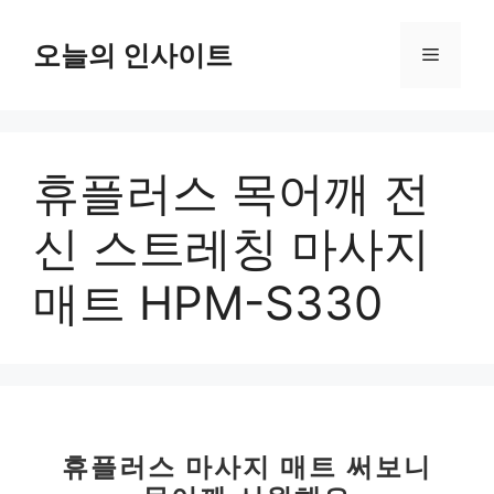
컨
텐
오늘의 인사이트
메
츠
로
뉴
건
너
휴플러스 목어깨 전
뛰
기
신 스트레칭 마사지
매트 HPM-S330
휴플러스 마사지 매트 써보니