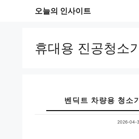
컨
오늘의 인사이트
텐
츠
로
건
너
휴대용 진공청소
뛰
기
벤딕트 차량용 청소기
2026-04-