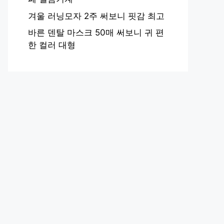
겨울 러닝모자 2주 써보니 핏감 최고
바른 덴탈 마스크 50매 써보니 귀 편
한 컬러 대형