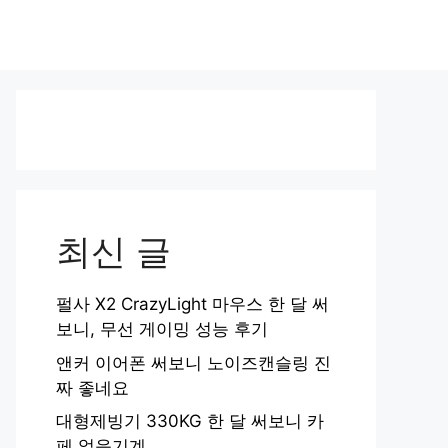
최신 글
펄사 X2 CrazyLight 마우스 한 달 써
보니, 무선 게이밍 성능 후기
앤커 이어폰 써보니 노이즈캔슬링 진
짜 좋네요
대형제빙기 330KG 한 달 써보니 카
페 얼음기계