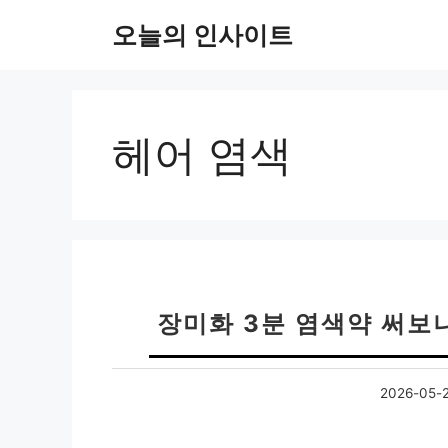
컨
오늘의 인사이트
텐
츠
로
건
너
헤어 염색
뛰
기
장미화 3분 염색약 써보
2026-05-