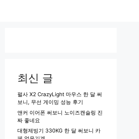
최신 글
펄사 X2 CrazyLight 마우스 한 달 써
보니, 무선 게이밍 성능 후기
앤커 이어폰 써보니 노이즈캔슬링 진
짜 좋네요
대형제빙기 330KG 한 달 써보니 카
페 얼음기계