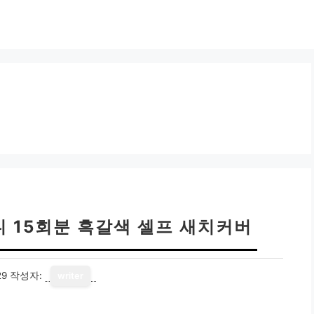
니 15회분 흑갈색 셀프 새치커버
29
작성자:
writer