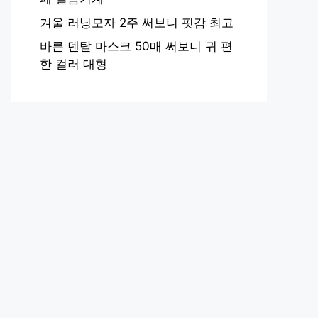
겨울 러닝모자 2주 써보니 핏감 최고
바른 덴탈 마스크 50매 써보니 귀 편
한 컬러 대형