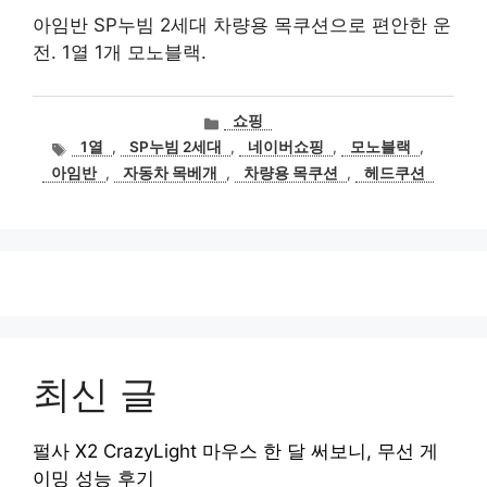
아임반 SP누빔 2세대 차량용 목쿠션으로 편안한 운
전. 1열 1개 모노블랙.
카
쇼핑
테
태
1열
,
SP누빔 2세대
,
네이버쇼핑
,
모노블랙
,
고
그
아임반
,
자동차 목베개
,
차량용 목쿠션
,
헤드쿠션
리
최신 글
펄사 X2 CrazyLight 마우스 한 달 써보니, 무선 게
이밍 성능 후기