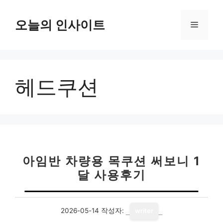
컨
텐
오늘의 인사이트
메
츠
로
뉴
건
너
헤드쿠션
뛰
기
아임반 차량용 목쿠션 써보니 1
달 사용후기
2026-05-14
작성자:
writer