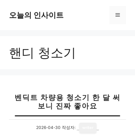
컨
텐
오늘의 인사이트
메
츠
로
뉴
건
너
핸디 청소기
뛰
기
벤딕트 차량용 청소기 한 달 써
보니 진짜 좋아요
2026-04-30
작성자:
writer