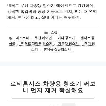
벤딕트 무선 차량용 청소기 에어건으로 간편하게!
강력한 흡입력과 송풍 기능으로 먼지, 찌든 때 완벽
제거. 휴대성 최고, 실내 어디든 깨끗하게.
카
쇼핑
테
태
더스트픽
,
무선 에어건
,
미니 청소기
,
벤딕트 공
고
그
식몰
,
벤딕트 차량용 청소기
,
자동차 청소기
,
핸디 청
리
소기
,
휴대용 진공청소기
로티홈시스 차량용 청소기 써보
니 먼지 제거 확실해요