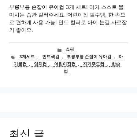
부릉부릉 손잡이 유아컵 3개 세트! 아기 스스로 물
마시는 습관 길러주세요. 어린이집 필수템, 한 손으
로 편하게 사용 가능! 민트 컬러로 아이 눈길 사로잡
기 좋아요.
카
쇼핑
테
태
3개세트
,
민트색컵
,
부릉부릉 손잡이 유아컵
,
아
고
그
기물컵
,
양치컵
,
어린이집컵
,
자기주도컵
,
한손
리
컵
최신 글