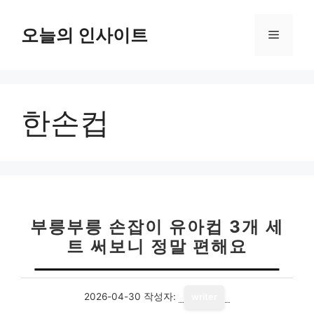
컨
텐
오늘의 인사이트
메
츠
로
뉴
건
너
한손컵
뛰
기
부릉부릉 손잡이 유아컵 3개 세
트 써보니 정말 편해요
2026-04-30
작성자:
writer