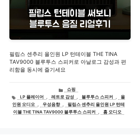
필립스 센추리 올인원 LP 턴테이블 THE TINA
TAV9000 블루투스 스피커로 아날로그 감성과 편
리함을 동시에 즐기세요
카
쇼핑
테
태
LP 플레이어
,
레트로 감성
,
블루투스 스피커
,
올
고
그
인원 오디오
,
우성음향
,
필립스 센추리 올인원 LP 턴테
리
이블 THE TINA TAV9000 블루투스 스피커
,
홈 오디오