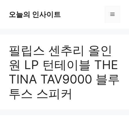
컨
텐
오늘의 인사이트
메
츠
로
뉴
건
너
필립스 센추리 올인
뛰
기
원 LP 턴테이블 THE
TINA TAV9000 블루
투스 스피커