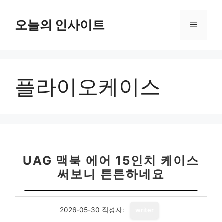
컨
텐
오늘의 인사이트
메
츠
로
뉴
건
너
플라이오케이스
뛰
기
UAG 맥북 에어 15인치 케이스
써보니 튼튼하네요
2026-05-30
작성자:
writer