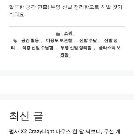
깔끔한 공간 연출! 투명 신발 정리함으로 신발 찾기
쉬워요.
카
쇼핑
테
태
공간 활용
,
다용도 보관함
,
신발 수납
,
신발 정
고
그
리
,
적층 신발 수납함
,
투명 신발 정리함
,
플라스틱 보
리
관함
최신 글
펄사 X2 CrazyLight 마우스 한 달 써보니, 무선 게