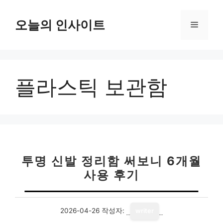
컨
텐
오늘의 인사이트
메
츠
로
뉴
건
너
플라스틱 보관함
뛰
기
투명 신발 정리함 써보니 6개월
사용 후기
2026-04-26
작성자:
writer