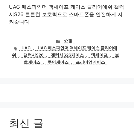
UAG 패스파인더 맥세이프 케이스 클리어애쉬 갤럭
시S26 튼튼한 보호력으로 스마트폰을 안전하게 지
켜줍니다
카
쇼핑
테
태
UAG
,
UAG 패스파인더 맥세이프 케이스 클리어애
고
그
쉬
,
갤럭시S26
,
갤럭시S26케이스
,
맥세이프
,
보
리
호케이스
,
투명케이스
,
프리미엄케이스
최신 글