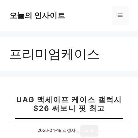
컨
텐
오늘의 인사이트
메
츠
로
뉴
건
너
프리미엄케이스
뛰
기
UAG 맥세이프 케이스 갤럭시
S26 써보니 핏 최고
2026-04-18
작성자:
writer