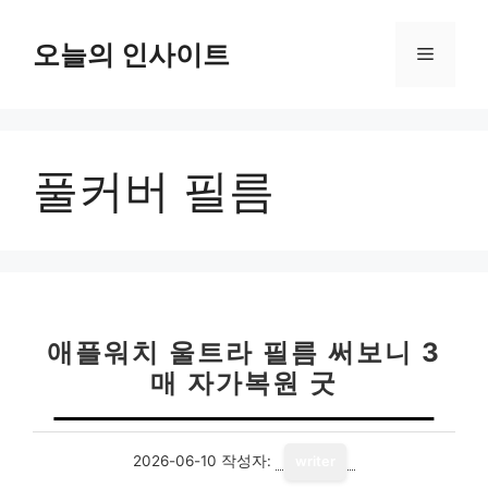
컨
텐
오늘의 인사이트
메
츠
로
뉴
건
너
풀커버 필름
뛰
기
애플워치 울트라 필름 써보니 3
매 자가복원 굿
2026-06-10
작성자:
writer