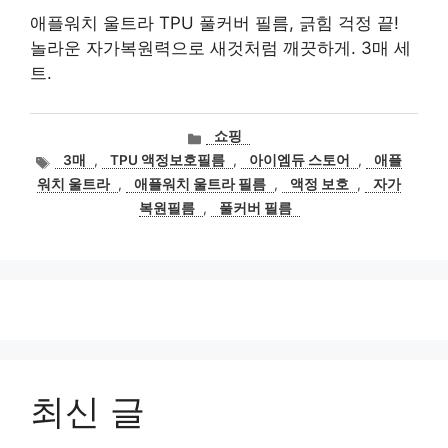
애플워치 울트라 TPU 풀커버 필름, 긁힘 걱정 끝!
놀라운 자가복원력으로 새것처럼 깨끗하게. 3매 세
트.
카
쇼핑
테
태
3매
,
TPU 액정보호필름
,
아이엠듀 스토어
,
애플
고
그
워치 울트라
,
애플워치 울트라 필름
,
액정 보호
,
자가
리
복원필름
,
풀커버 필름
최신 글