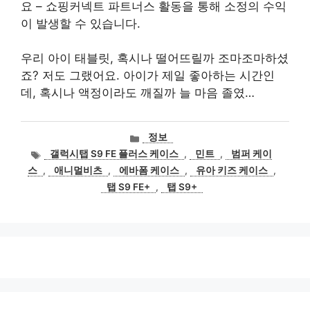
요 – 쇼핑커넥트 파트너스 활동을 통해 소정의 수익
이 발생할 수 있습니다.
우리 아이 태블릿, 혹시나 떨어뜨릴까 조마조마하셨
죠? 저도 그랬어요. 아이가 제일 좋아하는 시간인
데, 혹시나 액정이라도 깨질까 늘 마음 졸였…
카
정보
테
태
갤럭시탭 S9 FE 플러스 케이스
,
민트
,
범퍼 케이
고
그
스
,
애니멀비츠
,
에바폼 케이스
,
유아 키즈 케이스
,
리
탭 S9 FE+
,
탭 S9+