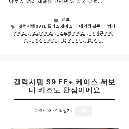
야 해서 여러 제품을 고민했죠. 결국 ‘갤럭…
카
정보
테
태
갤럭시탭 S9 FE 플러스 케이스
,
메가윙 블루
,
범퍼
고
그
케이스
,
스냅케이스
,
스트랩 케이스
,
에바폼 케이
리
스
,
키즈 케이스
,
탭 S9 FE+
,
탭 S9+
갤럭시탭 S9 FE+ 케이스 써보
니 키즈도 안심이에요
2026-03-01
작성자:
writer