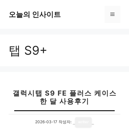
컨
텐
오늘의 인사이트
메
츠
로
뉴
건
너
탭 S9+
뛰
기
갤럭시탭 S9 FE 플러스 케이스
한 달 사용후기
2026-03-17
작성자:
writer