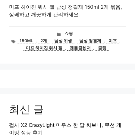
미프 하이진 워시 젤 남성 청결제 150ml 2개 묶음,
상쾌하고 깨끗하게 관리하세요.
카
쇼핑
테
태
150ML
,
2개
,
남성 위생
,
남성 청결제
,
미프
,
고
그
미프 하이진 워시 젤
,
젠틀클렌저
,
쿨링
리
최신 글
펄사 X2 CrazyLight 마우스 한 달 써보니, 무선 게
이밍 성능 후기