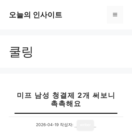
컨
텐
오늘의 인사이트
메
츠
로
뉴
건
너
쿨링
뛰
기
미프 남성 청결제 2개 써보니
촉촉해요
2026-04-19
작성자:
writer