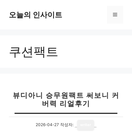
컨
텐
오늘의 인사이트
메
츠
로
뉴
건
너
쿠션팩트
뛰
기
뷰디아니 승무원팩트 써보니 커
버력 리얼후기
2026-04-27
작성자:
writer