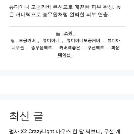
뷰디아니 모공커버 쿠션으로 매끈한 피부 완성. 높
은 커버력으로 승무원처럼 완벽한 피부 연출.
카
쇼핑
테
태
모공커버
,
뷰디아니
,
뷰디아니모공커버
,
뷰디아
고
그
니쿠션
,
승무원팩트
,
커버력좋은
,
쿠션팩트
,
파운
리
데이션
최신 글
펄사 X2 CrazyLight 마우스 한 달 써보니, 무선 게