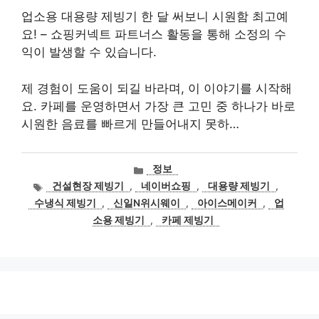
업소용 대용량 제빙기 한 달 써보니 시원함 최고예
요! – 쇼핑커넥트 파트너스 활동을 통해 소정의 수
익이 발생할 수 있습니다.
제 경험이 도움이 되길 바라며, 이 이야기를 시작해
요. 카페를 운영하면서 가장 큰 고민 중 하나가 바로
시원한 음료를 빠르게 만들어내지 못하…
카
정보
테
태
건설현장 제빙기
,
네이버쇼핑
,
대용량 제빙기
,
고
그
수냉식 제빙기
,
신일N위시웨이
,
아이스메이커
,
업
리
소용 제빙기
,
카페 제빙기