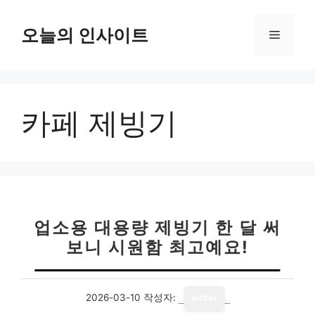
컨
텐
오늘의 인사이트
메
츠
로
뉴
건
너
카페 제빙기
뛰
기
업소용 대용량 제빙기 한 달 써
보니 시원함 최고예요!
2026-03-10
작성자:
writer