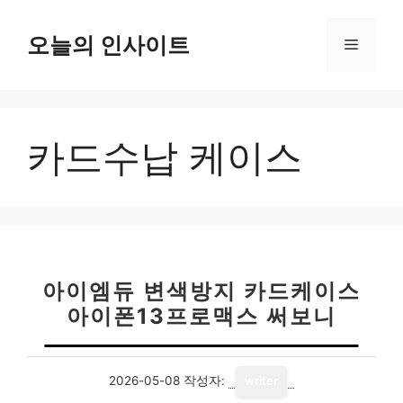
컨
텐
오늘의 인사이트
메
츠
로
뉴
건
너
카드수납 케이스
뛰
기
아이엠듀 변색방지 카드케이스
아이폰13프로맥스 써보니
2026-05-08
작성자:
writer