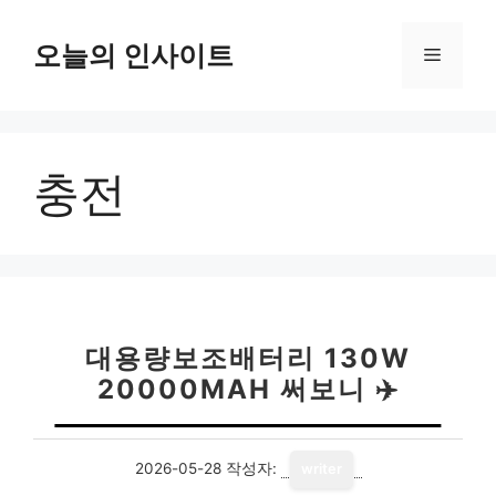
컨
텐
오늘의 인사이트
메
츠
로
뉴
건
너
충전
뛰
기
대용량보조배터리 130W
20000MAH 써보니 ✈️
2026-05-28
작성자:
writer