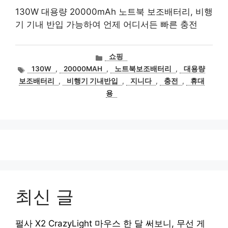
130W 대용량 20000mAh 노트북 보조배터리, 비행
기 기내 반입 가능하여 언제 어디서든 빠른 충전
카
쇼핑
테
태
130W
,
20000MAH
,
노트북보조배터리
,
대용량
고
그
보조배터리
,
비행기 기내반입
,
지니다
,
충전
,
휴대
리
용
최신 글
펄사 X2 CrazyLight 마우스 한 달 써보니, 무선 게