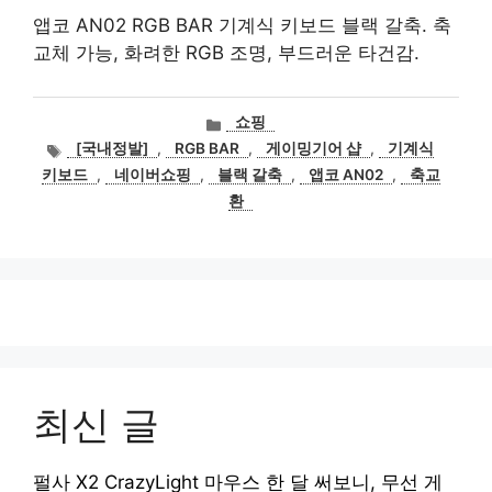
앱코 AN02 RGB BAR 기계식 키보드 블랙 갈축. 축
교체 가능, 화려한 RGB 조명, 부드러운 타건감.
카
쇼핑
테
태
[국내정발]
,
RGB BAR
,
게이밍기어 샵
,
기계식
고
그
키보드
,
네이버쇼핑
,
블랙 갈축
,
앱코 AN02
,
축교
리
환
최신 글
펄사 X2 CrazyLight 마우스 한 달 써보니, 무선 게