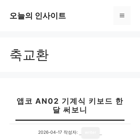
컨
텐
오늘의 인사이트
메
츠
로
뉴
건
너
축교환
뛰
기
앱코 AN02 기계식 키보드 한
달 써보니
2026-04-17
작성자:
writer