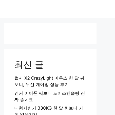
최신 글
펄사 X2 CrazyLight 마우스 한 달 써
보니, 무선 게이밍 성능 후기
앤커 이어폰 써보니 노이즈캔슬링 진
짜 좋네요
대형제빙기 330KG 한 달 써보니 카
페 얼음기계