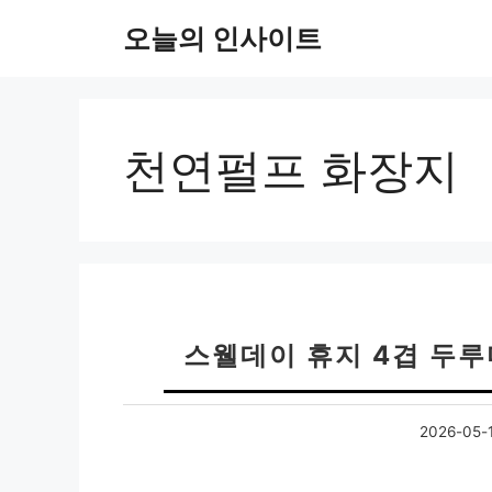
컨
오늘의 인사이트
텐
츠
로
건
너
천연펄프 화장지
뛰
기
스웰데이 휴지 4겹 두루
2026-05-