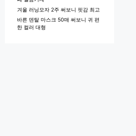
겨울 러닝모자 2주 써보니 핏감 최고
바른 덴탈 마스크 50매 써보니 귀 편
한 컬러 대형