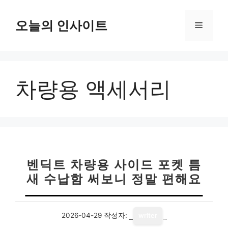
컨
텐
오늘의 인사이트
메
츠
로
뉴
건
너
차량용 액세서리
뛰
기
벤딕트 차량용 사이드 포켓 틈
새 수납함 써보니 정말 편해요
2026-04-29
작성자:
writer