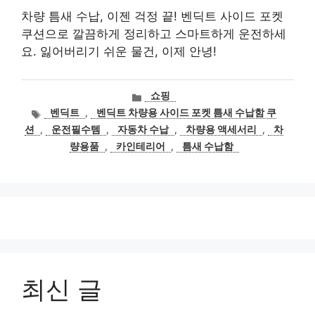
차량 틈새 수납, 이젠 걱정 끝! 벤딕트 사이드 포켓
쿠션으로 깔끔하게 정리하고 스마트하게 운전하세
요. 잃어버리기 쉬운 물건, 이제 안녕!
카
쇼핑
테
태
벤딕트
,
벤딕트 차량용 사이드 포켓 틈새 수납함 쿠
고
그
션
,
운전필수템
,
자동차 수납
,
차량용 액세서리
,
차
리
량용품
,
카인테리어
,
틈새 수납함
최신 글