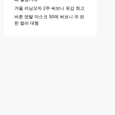
겨울 러닝모자 2주 써보니 핏감 최고
바른 덴탈 마스크 50매 써보니 귀 편
한 컬러 대형