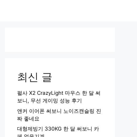
최신 글
펄사 X2 CrazyLight 마우스 한 달 써
보니, 무선 게이밍 성능 후기
앤커 이어폰 써보니 노이즈캔슬링 진
짜 좋네요
대형제빙기 330KG 한 달 써보니 카
페 얼음기계