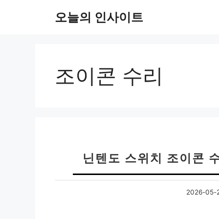
컨
오늘의 인사이트
텐
츠
로
건
너
조이콘 수리
뛰
기
닌텐도 스위치 조이콘 수
2026-05-