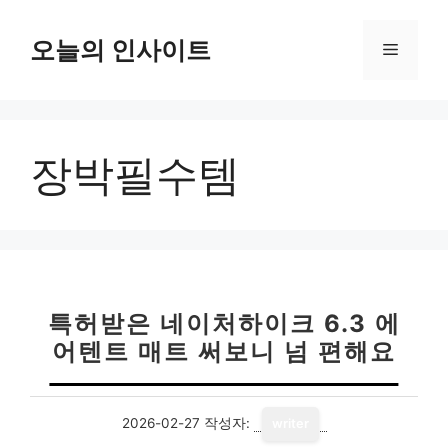
컨
텐
오늘의 인사이트
메
츠
로
뉴
건
너
장박필수템
뛰
기
특허받은 네이처하이크 6.3 에
어텐트 매트 써보니 넘 편해요
2026-02-27
작성자:
writer