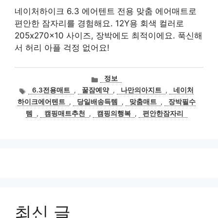
네이처하이크 6.3 에어텐트 전용 맞춤 에어매트로
편안한 잠자리를 경험해요. 12Y용 회색 컬러로
205x270x10 사이즈, 장박에도 최적이에요. 푹신해
서 허리 아플 걱정 없어요!
카
정보
테
태
6.3전용매트
,
꿀잠예약
,
나만의아지트
,
네이처
고
그
하이크에어텐트
,
당일배송득템
,
맞춤매트
,
장박필수
리
템
,
캠핑매트추천
,
캠핑의행복
,
편안한잠자리
최신 글