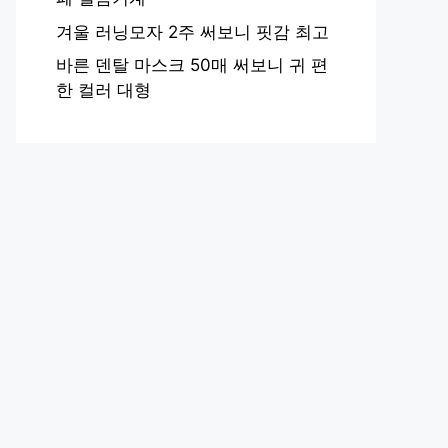
겨울 러닝모자 2주 써보니 핏감 최고
바른 덴탈 마스크 50매 써보니 귀 편
한 컬러 대형