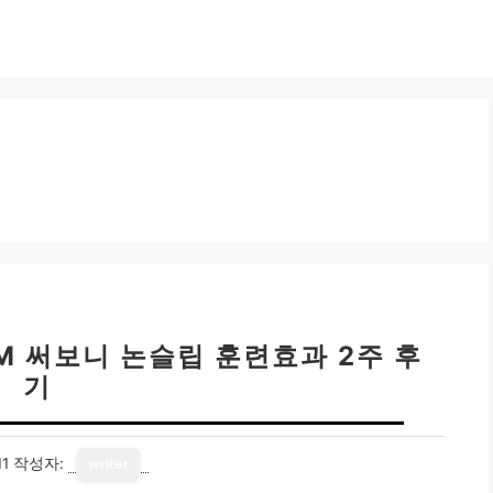
M 써보니 논슬립 훈련효과 2주 후
기
11
작성자:
writer