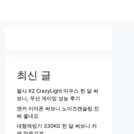
최신 글
펄사 X2 CrazyLight 마우스 한 달 써
보니, 무선 게이밍 성능 후기
앤커 이어폰 써보니 노이즈캔슬링 진
짜 좋네요
대형제빙기 330KG 한 달 써보니 카
페 얼음기계