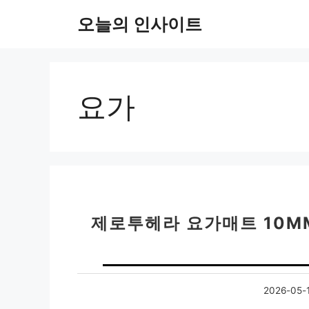
컨
오늘의 인사이트
텐
츠
로
건
너
요가
뛰
기
제로투헤라 요가매트 10M
2026-05-