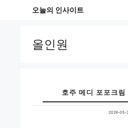
컨
오늘의 인사이트
텐
츠
로
건
너
올인원
뛰
기
호주 메디 포포크림
2026-05-