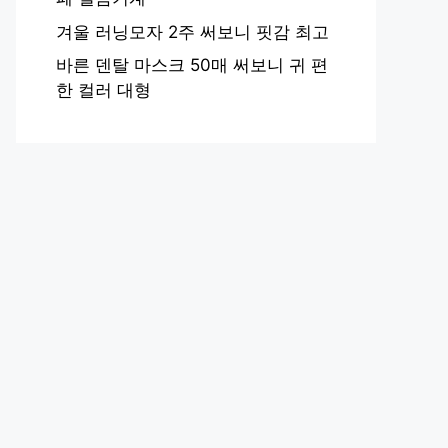
겨울 러닝모자 2주 써보니 핏감 최고
바른 덴탈 마스크 50매 써보니 귀 편
한 컬러 대형