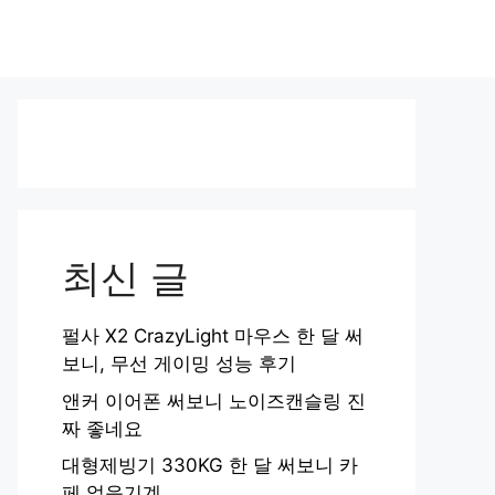
최신 글
펄사 X2 CrazyLight 마우스 한 달 써
보니, 무선 게이밍 성능 후기
앤커 이어폰 써보니 노이즈캔슬링 진
짜 좋네요
대형제빙기 330KG 한 달 써보니 카
페 얼음기계