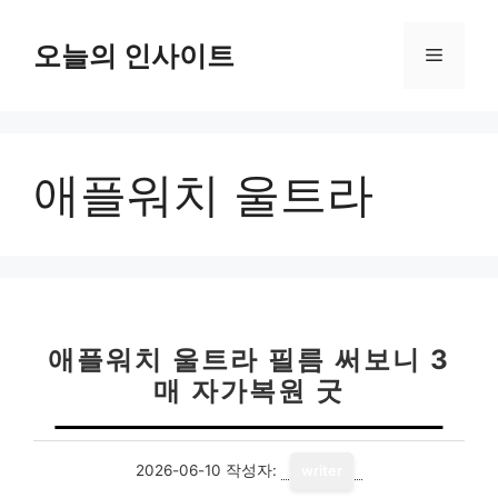
컨
텐
오늘의 인사이트
메
츠
로
뉴
건
너
애플워치 울트라
뛰
기
애플워치 울트라 필름 써보니 3
매 자가복원 굿
2026-06-10
작성자:
writer