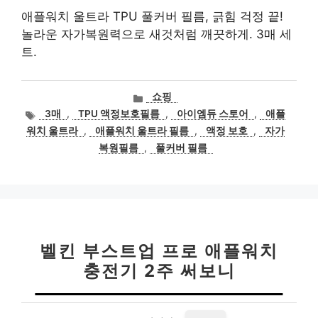
애플워치 울트라 TPU 풀커버 필름, 긁힘 걱정 끝!
놀라운 자가복원력으로 새것처럼 깨끗하게. 3매 세
트.
카
쇼핑
테
태
3매
,
TPU 액정보호필름
,
아이엠듀 스토어
,
애플
고
그
워치 울트라
,
애플워치 울트라 필름
,
액정 보호
,
자가
리
복원필름
,
풀커버 필름
벨킨 부스트업 프로 애플워치
충전기 2주 써보니