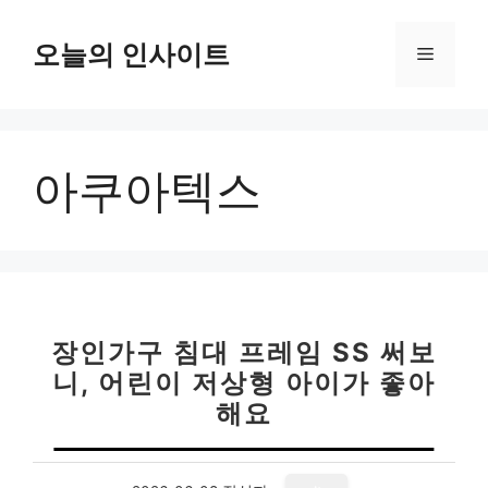
컨
텐
오늘의 인사이트
메
츠
로
뉴
건
너
아쿠아텍스
뛰
기
장인가구 침대 프레임 SS 써보
니, 어린이 저상형 아이가 좋아
해요