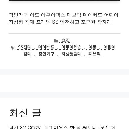
장인가구 아토 아쿠아텍스 패브릭 데이베드 어린이
저상형 침대 프레임 SS 안전하고 포근한 잠자리
카
쇼핑
테
태
SS침대
,
데이베드
,
아쿠아텍스
,
아토
,
어린이
고
그
침대
,
장인가구
,
저상형침대
,
패브릭
리
최신 글
펄사 X2 CrazyLight 마우스 한 달 써보니, 무선 게