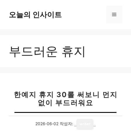
컨
텐
오늘의 인사이트
메
츠
로
뉴
건
너
부드러운 휴지
뛰
기
한예지 휴지 30롤 써보니 먼지
없이 부드러워요
2026-06-02
작성자:
writer