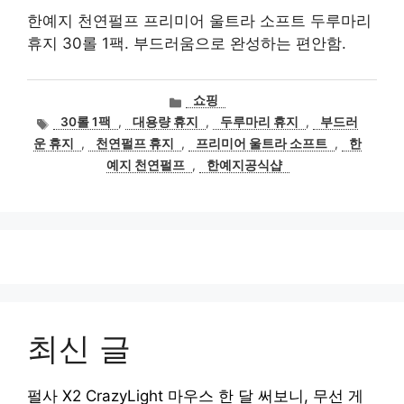
한예지 천연펄프 프리미어 울트라 소프트 두루마리
휴지 30롤 1팩. 부드러움으로 완성하는 편안함.
카
쇼핑
테
태
30롤 1팩
,
대용량 휴지
,
두루마리 휴지
,
부드러
고
그
운 휴지
,
천연펄프 휴지
,
프리미어 울트라 소프트
,
한
리
예지 천연펄프
,
한예지공식샵
최신 글
펄사 X2 CrazyLight 마우스 한 달 써보니, 무선 게