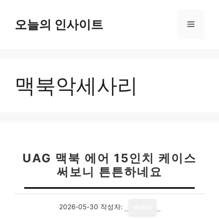
컨
텐
오늘의 인사이트
메
츠
로
뉴
건
너
맥북악세사리
뛰
기
UAG 맥북 에어 15인치 케이스
써보니 튼튼하네요
2026-05-30
작성자:
writer