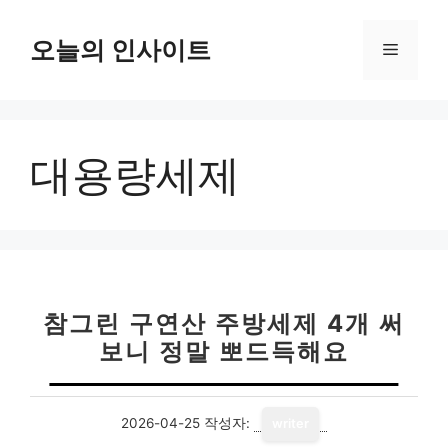
컨
텐
오늘의 인사이트
메
츠
로
뉴
건
너
대용량세제
뛰
기
참그린 구연산 주방세제 4개 써
보니 정말 뽀드득해요
2026-04-25
작성자:
writer