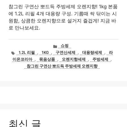
참그린 구연산 뽀드득 주방세제 오렌지향! 1kg 본품
에 1.2L 리필 4개 대용량 구성. 기름때 싹 닦이는 시
원함, 상큼한 오렌지향으로 설거지 즐겁게! 지금 바
로 만나보세요.
카
쇼핑
테
태
1.2L 리필
,
1KG
,
구연산세제
,
대용량세제
,
라
고
그
이온코리아
,
묶음상품
,
오렌지향세제
,
주방세제
,
리
참그린 구연산 뽀드득 주방세제 오렌지향
최신 글