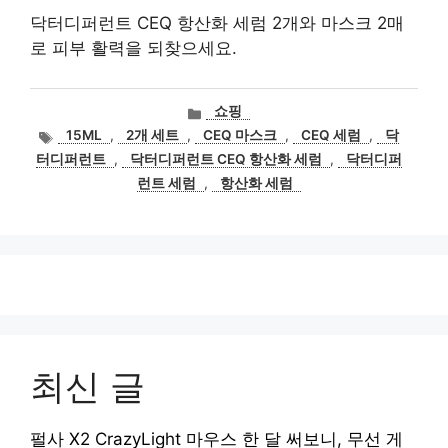
닥터디퍼런트 CEQ 항산화 세럼 2개와 마스크 2매
로 피부 활력을 되찾으세요.
카
쇼핑
테
태
15ML
,
2개 세트
,
CEQ 마스크
,
CEQ 세럼
,
닥
고
그
터디퍼런트
,
닥터디퍼런트 CEQ 항산화 세럼
,
닥터디퍼
리
런트 세럼
,
항산화 세럼
최신 글
펄사 X2 CrazyLight 마우스 한 달 써보니, 무선 게