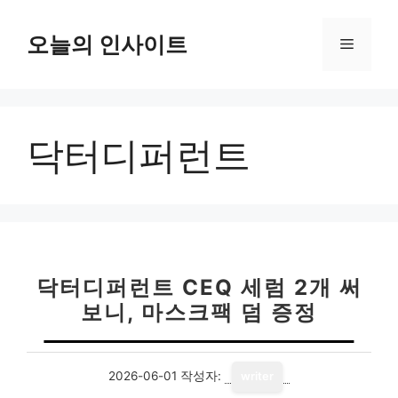
컨
텐
오늘의 인사이트
메
츠
로
뉴
건
너
닥터디퍼런트
뛰
기
닥터디퍼런트 CEQ 세럼 2개 써
보니, 마스크팩 덤 증정
2026-06-01
작성자:
writer