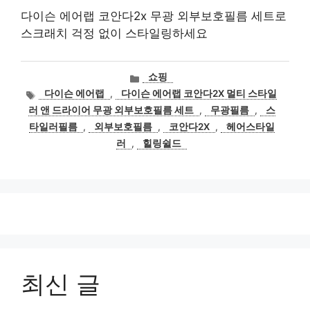
다이슨 에어랩 코안다2x 무광 외부보호필름 세트로
스크래치 걱정 없이 스타일링하세요
카
쇼핑
테
태
다이슨 에어랩
,
다이슨 에어랩 코안다2X 멀티 스타일
고
그
러 앤 드라이어 무광 외부보호필름 세트
,
무광필름
,
스
리
타일러필름
,
외부보호필름
,
코안다2X
,
헤어스타일
러
,
힐링쉴드
최신 글