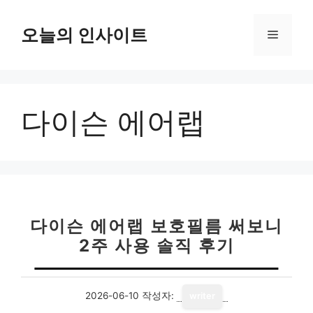
컨
텐
오늘의 인사이트
메
츠
로
뉴
건
너
다이슨 에어랩
뛰
기
다이슨 에어랩 보호필름 써보니
2주 사용 솔직 후기
2026-06-10
작성자:
writer