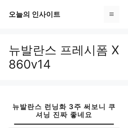
컨
텐
오늘의 인사이트
메
츠
로
뉴
건
너
뉴발란스 프레시폼 X
뛰
기
860v14
뉴발란스 런닝화 3주 써보니 쿠
셔닝 진짜 좋네요