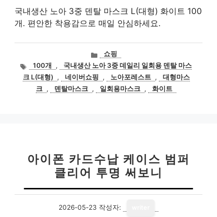
국내생산 노아 3중 덴탈 마스크 L(대형) 화이트 100
개. 편안한 착용감으로 매일 안심하세요.
카
쇼핑
테
태
100개
,
국내생산 노아 3중 데일리 일회용 덴탈 마스
고
그
크 L(대형)
,
네이버쇼핑
,
노아포레스트
,
대형마스
리
크
,
덴탈마스크
,
일회용마스크
,
화이트
아이폰 카드수납 케이스 범퍼
클리어 투명 써보니
2026-05-23
작성자:
writer