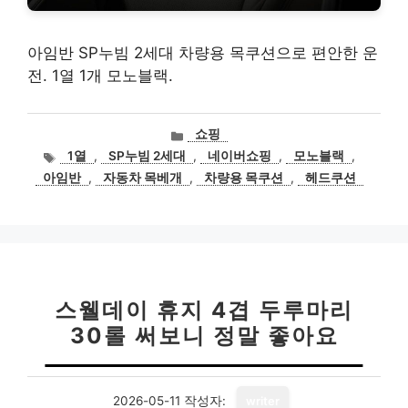
아임반 SP누빔 2세대 차량용 목쿠션으로 편안한 운
전. 1열 1개 모노블랙.
카
쇼핑
테
태
1열
,
SP누빔 2세대
,
네이버쇼핑
,
모노블랙
,
고
그
아임반
,
자동차 목베개
,
차량용 목쿠션
,
헤드쿠션
리
스웰데이 휴지 4겹 두루마리
30롤 써보니 정말 좋아요
2026-05-11
작성자:
writer