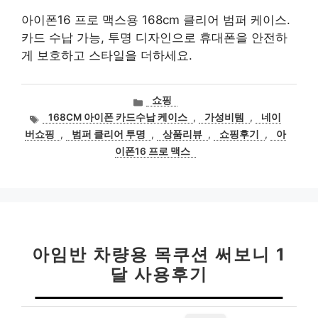
아이폰16 프로 맥스용 168cm 클리어 범퍼 케이스.
카드 수납 가능, 투명 디자인으로 휴대폰을 안전하
게 보호하고 스타일을 더하세요.
카
쇼핑
테
태
168CM 아이폰 카드수납 케이스
,
가성비템
,
네이
고
그
버쇼핑
,
범퍼 클리어 투명
,
상품리뷰
,
쇼핑후기
,
아
리
이폰16 프로 맥스
아임반 차량용 목쿠션 써보니 1
달 사용후기