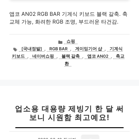
앱코 AN02 RGB BAR 기계식 키보드 블랙 갈축. 축
교체 가능, 화려한 RGB 조명, 부드러운 타건감.
카
쇼핑
테
태
[국내정발]
,
RGB BAR
,
게이밍기어 샵
,
기계식
고
그
키보드
,
네이버쇼핑
,
블랙 갈축
,
앱코 AN02
,
축교
리
환
업소용 대용량 제빙기 한 달 써
보니 시원함 최고예요!