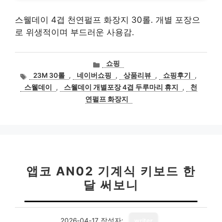
스웰데이 4겹 천연펄프 화장지 30롤. 개별 포장으
로 위생적이며 부드러운 사용감.
카
쇼핑
테
태
23M 30롤
,
네이버쇼핑
,
상품리뷰
,
쇼핑후기
,
고
그
스웰데이
,
스웰데이 개별포장 4겹 두루마리 휴지
,
천
리
연펄프 화장지
앱코 AN02 기계식 키보드 한
달 써보니
2026-04-17
작성자:
writer