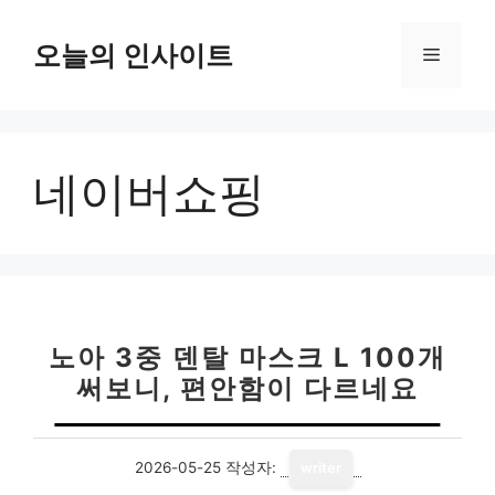
컨
텐
오늘의 인사이트
메
츠
로
뉴
건
너
네이버쇼핑
뛰
기
노아 3중 덴탈 마스크 L 100개
써보니, 편안함이 다르네요
2026-05-25
작성자:
writer