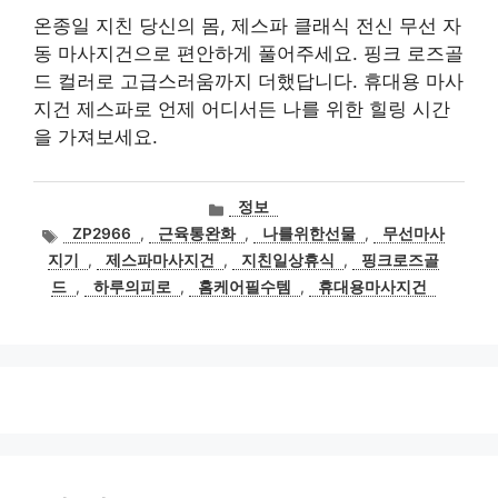
온종일 지친 당신의 몸, 제스파 클래식 전신 무선 자
동 마사지건으로 편안하게 풀어주세요. 핑크 로즈골
드 컬러로 고급스러움까지 더했답니다. 휴대용 마사
지건 제스파로 언제 어디서든 나를 위한 힐링 시간
을 가져보세요.
카
정보
테
태
ZP2966
,
근육통완화
,
나를위한선물
,
무선마사
고
그
지기
,
제스파마사지건
,
지친일상휴식
,
핑크로즈골
리
드
,
하루의피로
,
홈케어필수템
,
휴대용마사지건