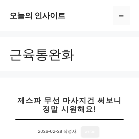
컨
텐
오늘의 인사이트
메
츠
로
뉴
건
너
근육통완화
뛰
기
제스파 무선 마사지건 써보니
정말 시원해요!
2026-02-28
작성자:
writer