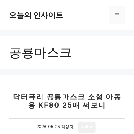
컨
텐
오늘의 인사이트
메
츠
로
뉴
건
너
공룡마스크
뛰
기
닥터퓨리 공룡마스크 소형 아동
용 KF80 25매 써보니
2026-05-25
작성자:
writer