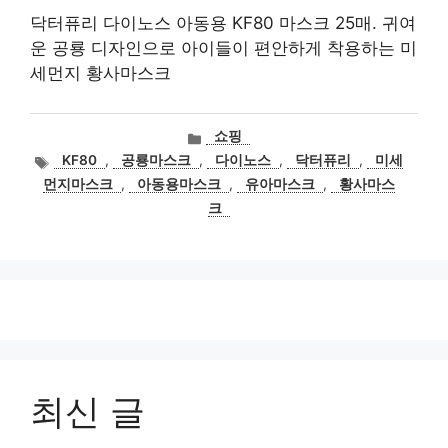
닥터퓨리 다이노스 아동용 KF80 마스크 25매. 귀여
운 공룡 디자인으로 아이들이 편안하게 착용하는 미
세먼지 황사마스크
카
쇼핑
테
태
KF80
,
공룡마스크
,
다이노스
,
닥터퓨리
,
미세
고
그
먼지마스크
,
아동용마스크
,
유아마스크
,
황사마스
리
크
최신 글