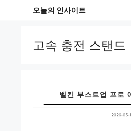
컨
오늘의 인사이트
텐
츠
로
건
너
고속 충전 스탠드
뛰
기
벨킨 부스트업 프로 
2026-05-