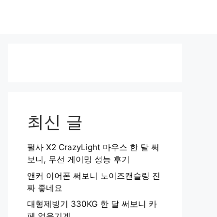
최신 글
펄사 X2 CrazyLight 마우스 한 달 써
보니, 무선 게이밍 성능 후기
앤커 이어폰 써보니 노이즈캔슬링 진
짜 좋네요
대형제빙기 330KG 한 달 써보니 카
페 얼음기계