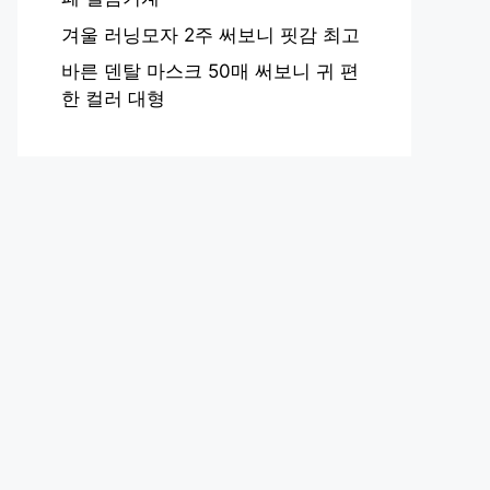
겨울 러닝모자 2주 써보니 핏감 최고
바른 덴탈 마스크 50매 써보니 귀 편
한 컬러 대형