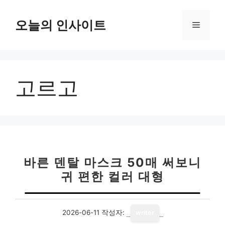
컨
텐
오늘의 인사이트
메
츠
로
뉴
건
너
고르고
뛰
기
바른 덴탈 마스크 50매 써보니
귀 편한 컬러 대형
2026-06-11
작성자:
writer