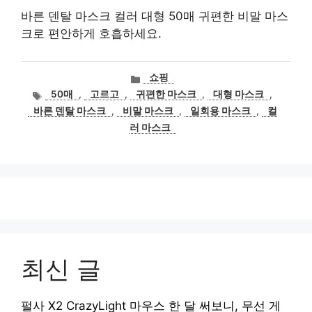
바른 덴탈 마스크 컬러 대형 50매 귀편한 비말 마스
크로 편안하게 호흡하세요.
카
쇼핑
테
태
50매
,
고르고
,
귀편한 마스크
,
대형 마스크
,
고
그
바른 덴탈 마스크
,
비말 마스크
,
일회용 마스크
,
컬
리
러 마스크
최신 글
펄사 X2 CrazyLight 마우스 한 달 써보니, 무선 게