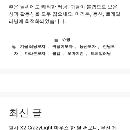
추운 날씨에도 쾌적한 러닝! 귀달이 볼캡으로 보온
성과 활동성을 모두 잡으세요. 마라톤, 등산, 트레일
러닝에 최적화되었습니다.
카
쇼핑
테
태
겨울 러닝모자
,
귀달이모자
,
등산모자
,
런닝모
고
그
자
,
마라톤모자
,
볼캡
,
오마이런
,
트레일러닝
리
최신 글
펄사 X2 CrazyLight 마우스 한 달 써보니, 무선 게