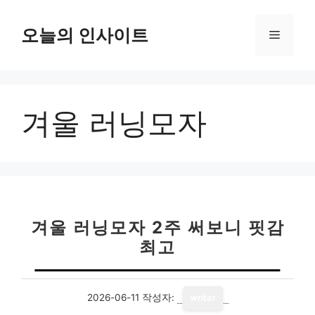
컨
텐
오늘의 인사이트
메
츠
로
뉴
건
너
겨울 러닝모자
뛰
기
겨울 러닝모자 2주 써보니 핏감
최고
2026-06-11
작성자:
writer