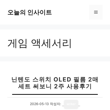
컨
텐
오늘의 인사이트
메
츠
로
뉴
건
너
게임 액세서리
뛰
기
닌텐도 스위치 OLED 필름 2매
세트 써보니 2주 사용후기
2026-05-13
작성자:
writer