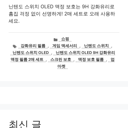
닌텐도 스위치 OLED 액정 보호는 9H 강화유리로
흠집 걱정 없이 선명하게! 2매 세트로 오래 사용하
세요.
카
쇼핑
테
태
강화유리 필름
,
게임 액세서리
,
닌텐도 스위치
,
고
그
닌텐도 스위치 OLED
,
닌텐도 스위치 OLED 9H 강화유리
리
액정 필름 2매 세트
,
스크린 보호
,
액정 보호 필름
,
업
마켓
최신 글